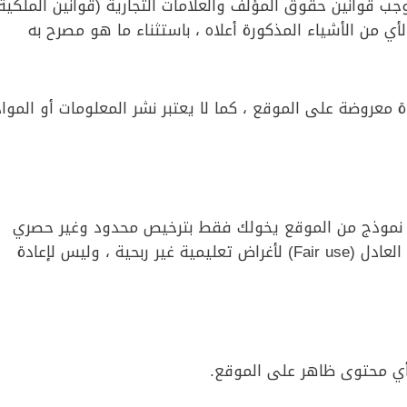
 قوانين حقوق المؤلف والعلامات التجارية (قوانين الملكية
لأي من الأشياء المذكورة أعلاه ، باستثناء ما هو مصرح به
معروضة على الموقع ، كما لا يعتبر نشر المعلومات أو المواد
و نموذج من الموقع يخولك فقط بترخيص محدود وغير حصري
بالاستعمال ، وحصرياً لاستعمالك الشخصي والإستعمال العادل (Fair use) لأغراض تعليمية غير ربحية ، وليس لإعادة
أي محتوى ظاهر على الموقع.