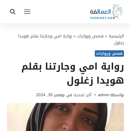
لتجاوز
لى
لمحتوى
الرئيسية
»
قصص وروايات
»
رواية امي وجارتنا بقلم هويدا
زغلول
قصص وروايات
رواية امي وجارتنا بقلم
هويدا زغلول
بواسطة
admin
آخر تحديث في
نوفمبر 30, 2024