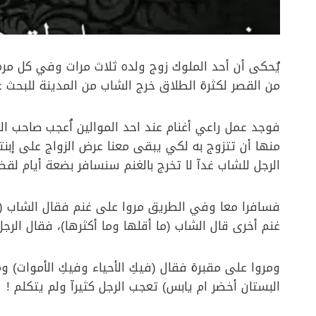
يُحكى أن أحد الملوك زوج ولده ثلاث مرات وفي كل مرة 
من القصر لكثرة الطلاق خرج الشاب من المدينة للبحث 
فوجد عمل راعي أغنام عند احد الموالين اُعجب صاحب ال
منها أن تتزوج به لكي يبقى معنا عرض الزواج على إبن
الرجل للشاب غدآ لا تخرج بالغنم سنسافر بضعة أيام لقض
فسافرا معا وفي الطريق مروا على غنم فقال الشاب (ما
غنم أخرى قال الشاب (ما أقلها وما أكثرها)، فقال الر
ومروا على مقبرة فقال (فيكِ الأحياء وفيكِ الأموات) و
البستان أخضر ام يابس) تعجب الرجل كثيرآ ولم يتكلم !