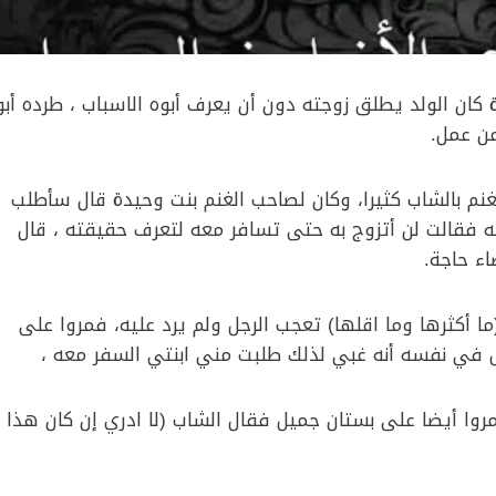
كان الولد يطلق زوجته دون أن يعرف أبوه الاسباب ، طرده أبو
عن عمل.
غنم بالشاب كثيرا، وكان لصاحب الغنم بنت وحيدة قال سأطلب
ته فقالت لن أتزوج به حتى تسافر معه لتعرف حقيقته ، قال
اء حاجة.
 أكثرها وما اقلها) تعجب الرجل ولم يرد عليه، فمروا على
جل في نفسه أنه غبي لذلك طلبت مني ابنتي السفر معه ،
مروا أيضا على بستان جميل فقال الشاب (لا ادري إن كان هذا