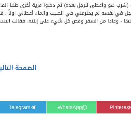
(شرب هو وأعطى للرجل بعده) ثم دخلوا قرية أخرى طلبا الماء
ل في نفسه لم يحترمني في الحليب والماء أعطاني اولاً ، قا
تها ، وعادا من السفر وقص كل شيء على إبنته، فقالت البنت
الصفحة التالي
S
S
S
Telegram
WhatsApp
Pinterest
h
h
h
a
a
a
r
r
r
e
e
e