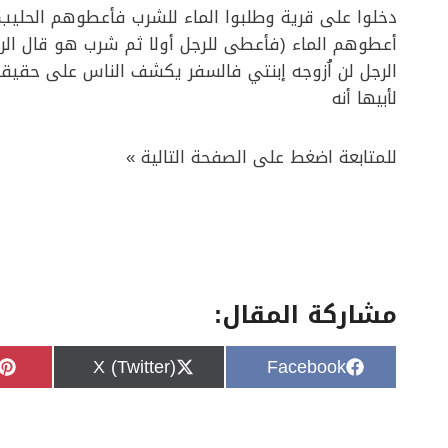
دخلوا على قرية وطلبوا الماء للشرب فأعطوهم الحليب 
أعطوهم الماء (فأعطى للرجل أولا ثم شرب هو قال الرج
الرجل لن اُزوجه إبنتي فالسفر يكشف الناس على حقيق
لأبيها أنه
للمتابعة اضغط على الصفحة التالية »
مشاركة المقال:
S
S
X (Twitter)
Facebook
h
h
a
a
r
r
e
e