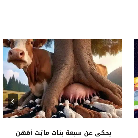
o
o
o
n
n
n
يحكى عن سبعة بنات ماټت أمّهن