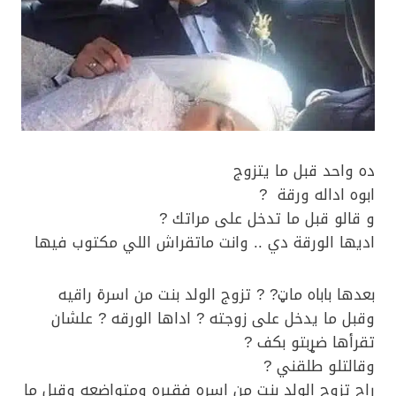
ده واحد قبل ما يتزوج
ابوه اداله ورقة ?
و قالو قبل ما تدخل على مراتك ?
اديها الورقة دي .. وانت ماتقراش اللي مكتوب فيها
بعدها باباه ماټ? ? تزوج الولد بنت من اسرة راقيه
وقبل ما يدخل على زوجته ? اداها الورقه ? علشان
تقرأها ضړبتو بكف ?
وقالتلو طلقني ?
راح تزوج الولد بنت من اسره فقيره ومتواضعه وقبل ما