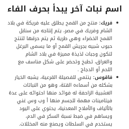
اسم نبات آخر يبدأ بحرف الفاء
فريك:
منتج من القمح يطلق عليه فريكة في بلاد
الشام وفريك في مصر، يتم إنتاجه من سنابل
القمح الخضراء وهي طرية ثم يتم حرقها لتنتج
حبوب شبيه بجريش القمح أو ما يسمى البرغل
لتكون وجبات لذيذة مميزة في بلاد الشام
والعراق، تطبخ وتحضر على شكل مناسف مع
اللحم أو الدجاج .
فاقوس:
ينتمي للفصيلة القرعية، يشبه الخيار
بشكله من أسماءه القتة، وهو من النباتات
العشبية الزاحفة له فوائد منها احتوائه على عدة
فيتامينات مهمة للجسم منها أ وب وس غني
بالألياف والأملاح المعدنية، يحتوي على اليود
ويساهم في ضبط نسبة السكر في الدم،
يستخدم في السلطات ويصنع منه المخللات.