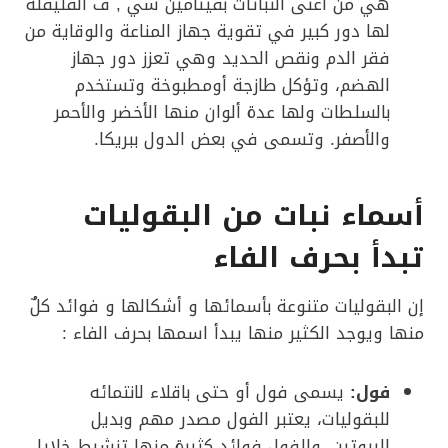
هي من أغنى النباتات بفيتامين سي , ف الفليفلة
لها دور كبير في تقوية جهاز المناعة والوقاية من
فقر الدم ونقص الحديد وهي تعزز دور جهاز
الهضم، وتؤكل طازجة أومطبوخة وتستخدم
بالسلطات ولها عدة ألوان منها الأخضر والأحمر
والأصفر. وتسمى في بعض الدول ببريكا.
أسماء نبات من البقوليات
تبدأ بحرف الفاء
إن البقوليات متنوعة بأسمائها و أشكالها و فوائد كلٌ
منها ويوجد الكثير منها يبدأ اسمها بحرف الفاء :
فول:
يسمى فول أو حتى باقلاء لانتمائه
للبقوليات، يعتبر الفول مصدر مهم وبديل
للبروتين، وللفول فوائد كثيرة منها تنشيط خلايا