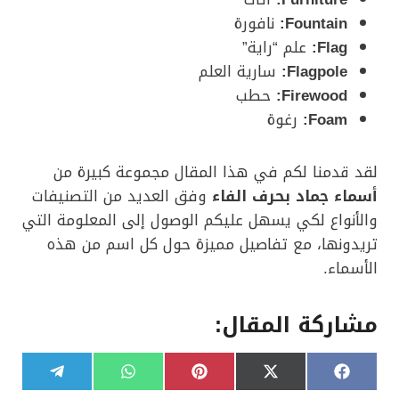
Fountain
:
نافورة
Flag
:
علم “راية”
Flagpole
:
سارية العلم
Firewood
:
حطب
Foam:
رغوة
لقد قدمنا لكم في هذا المقال مجموعة كبيرة من
أسماء جماد بحرف الفاء
وفق العديد من التصنيفات
والأنواع لكي يسهل عليكم الوصول إلى المعلومة التي
تريدونها، مع تفاصيل مميزة حول كل اسم من هذه
الأسماء.
مشاركة المقال:
S
S
S
S
S
T
W
P
X
F
h
h
h
h
h
e
h
i
(
a