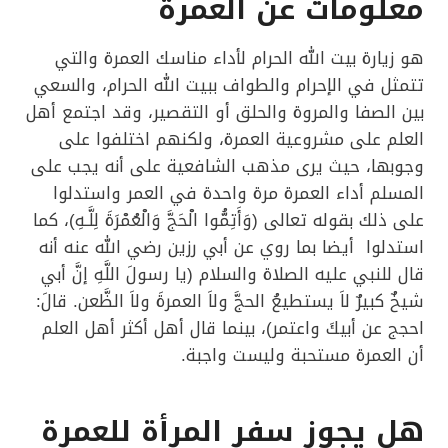
معلومات عن العمرة
هو زيارة بيت الله الحرام لأداء مناسك العمرة والتي
تتمثل في الإحرام والطواف ببيت الله الحرام، والسعي
بين الصفا والمروة والحلق أو التقصير، وقد اجتمع أهل
العلم على مشروعية العمرة، ولكنهم اختلفوا على
وجوبها، حيث يرى مذهب الشافعية على أنه يجب على
المسلم أداء العمرة مرة واحدة في العمر واستدلوا
على ذلك بقوله تعالى (وَأَتِمُّوا الْحَجَّ وَالْعُمْرَةَ لِلَّـهِ)، كما
استدلوا أيضا بما روي عن أبي رزين رضي الله عنه أنه
قال للنبي عليه الصلاة والسلام (يا رسولَ اللَّهِ إنَّ أبي
شيخٌ كبيرٌ لاَ يستطيعُ الحجَّ ولاَ العمرةَ ولاَ الظَّعن. قالَ:
احجج عن أبيكَ واعتمر)، بينما قال أهل أكثر أهل العلم
أن العمرة مستحبة وليست واجبة.
هل يجوز سفر المرأة للعمرة