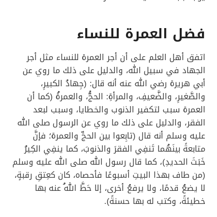
فضل العمرة للنساء
اتفق أهل العلم على أن أجر العمرة للنساء مثل أجر
الجهاد في سبيل الله، والدليل على ذلك ما روي عن
أبي هريرة رضي الله عنه أنه قال: (جِهادُ الكبيرِ،
والصَّغيرِ، والضَّعيفِ، والمرأةِ: الحجُّ، والعمرةُ (كما أن
العمرة سبب لتكفير الذنوب والخطايا، وسبب لبعد
الفقر، والدليل على ذلك ما روي عن الرسول صلى الله
عليه وسلم أنه قال (تابِعوا بين الحجِّ والعمرة؛ فإنَّ
متابعةً بينَهُما تَنفِي الفقرَ والذنوبَ، كما ينفِي الكِيرُ
خَبَثَ الحديدِ)، كما قال رسول الله صلى الله عليه وسلم
(من طاف بهذا البيتِ أسبوعًا فأحصاه، كان كعِتقِ رقبةٍ،
لا يضعُ قدمًا، ولا يرفعُ أخرى، إلا حَطَّ اللهُ عنه بها
خطيئةً، وكتب له بها حسنةً).