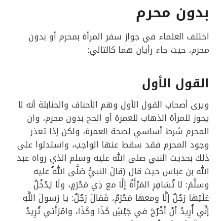
بدون محرم
اختلف العلماء في جواز سفر المرأة بمحرم أو بدون
محرم، حيث جاء رأيان هما كالتالي:
القول الأول
ويرى أصحاب القول الأول وهم الأحناف والحنابلة أنه لا
يجوز للمرأة الذهاب للعمرة أو الحج بدون محرم، وان
المحرم شرط أساسي لصحة العمرة، ولكن إذا تعذر
وجود المحرم فقد سقط عنها الواجب، واستدلوا على
ذلك بحديث النبي صلى الله عليه وسلم الذي رواه عبد
الله بن عباس حيث قال (قالَ النبيُّ صَلَّى اللهُ عليه
وسلَّمَ: لا تُسَافِرِ المَرْأَةُ إلَّا مع ذِي مَحْرَمٍ، ولَا يَدْخُلُ
عَلَيْهَا رَجُلٌ إلَّا ومعهَا مَحْرَمٌ، فَقالَ رَجُلٌ: يا رَسولَ اللَّهِ
إنِّي أُرِيدُ أنْ أخْرُجَ في جَيْشِ كَذَا وكَذَا، وامْرَأَتي تُرِيدُ