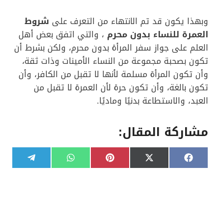
وبهذا يكون قد تم الانتهاء من التعرف على
شروط
العمرة للنساء بدون محرم
، والتي اتفق بعض أهل
العلم على جواز سفر المرأة بدون محرم، ولكن بشرط أن
تكون بصحبة مجموعة من النساء الأمينات وذات ثقة،
وأن تكون المرأة مسلمة لأنها لا تقبل من الكافر، وأن
تكون بالغة، وأن تكون حرة لأن العمرة لا تقبل من
العبد، والاستطاعة بدنيًا وماديًا.
مشاركة المقال:
S
S
S
S
S
T
W
P
X
F
h
h
h
h
h
e
h
i
(
a
a
a
a
a
a
l
a
n
T
c
r
r
r
r
r
e
t
t
w
e
e
e
e
e
e
g
s
e
i
b
o
o
o
o
o
r
A
r
t
o
n
n
n
n
n
a
p
e
t
o