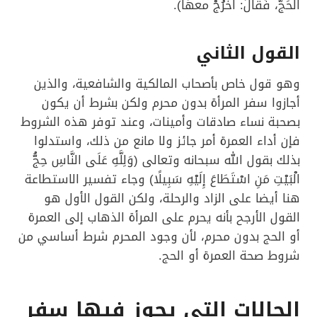
الحَجَّ، فَقالَ: اخْرُجْ معهَا).
القول الثاني
وهو قول خاص بأصحاب المالكية والشافعية، والذين
أجازوا سفر المرأة بدون محرم ولكن بشرط أن يكون
بصحبة نساء صادقات وأمينات، وعند توفر هذه الشروط
فإن أداء العمرة أمر جائز ولا مانع من ذلك، واستدلوا
بذلك بقول الله سبحانه وتعالى (وَلِلَّهِ عَلَى النَّاسِ حِجُّ
الْبَيْتِ مَنِ اسْتَطَاعَ إِلَيْهِ سَبِيلًا) وجاء تفسير الاستطاعة
هنا أيضا على الزاد والرحلة، ولكن القول الأول هو
القول الأرجح بأنه يحرم على المرأة الذهاب إلى العمرة
أو الحج بدون محرم، لأن وجود المحرم شرط أساسي من
شروط صحة العمرة أو الحج.
الحالات التي يجوز فيها سفر